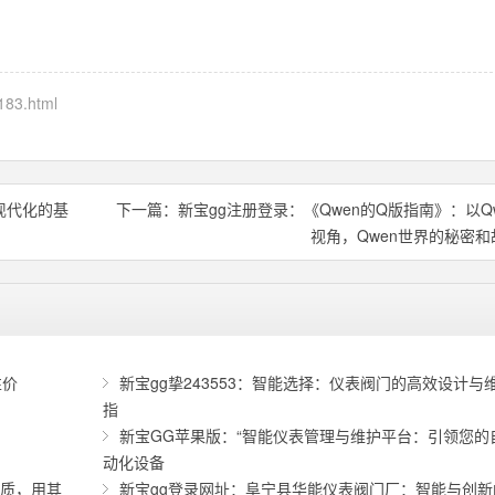
183.html
现代化的基
下一篇：
新宝gg注册登录：《Qwen的Q版指南》：以Q
视角，Qwen世界的秘密和
性价
新宝gg挚243553：智能选择：仪表阀门的高效设计与
指
新宝GG苹果版：“智能仪表管理与维护平台：引领您的
动化设备
优质，用其
新宝gg登录网址：阜宁县华能仪表阀门厂：智能与创新