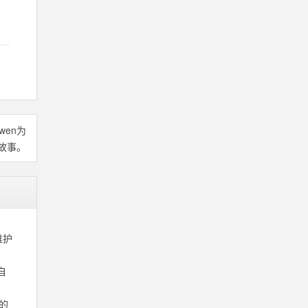
wen为
故事。
维护
自
的