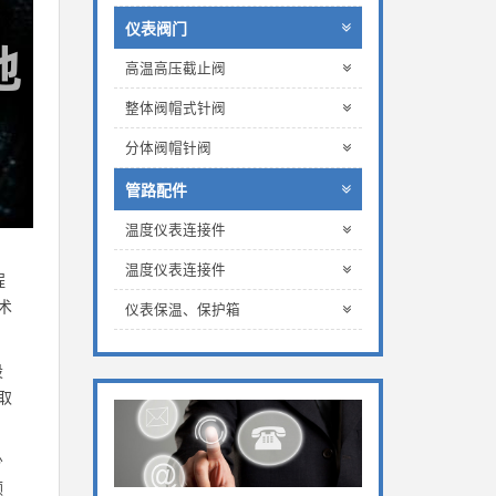
仪表阀门
高温高压截止阀
整体阀帽式针阀
分体阀帽针阀
管路配件
温度仪表连接件
温度仪表连接件
程
术
仪表保温、保护箱
股
取
少
领