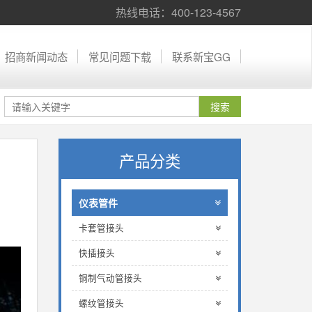
热线电话：400-123-4567
招商新闻动态
常见问题下载
联系新宝GG
产品分类
仪表管件
卡套管接头
快插接头
铜制气动管接头
螺纹管接头