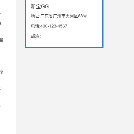
新宝GG
开
地址:广东省广州市天河区88号
造
电话:400-123-4567
邮箱：
坚
，
身
不
注