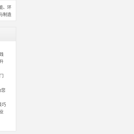
能、环
与制造
践
升
门
为您
技巧
业