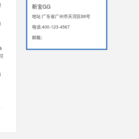
理
新宝GG
地址:广东省广州市天河区88号
融
电话:400-123-4567
，
邮箱：
争
可
地