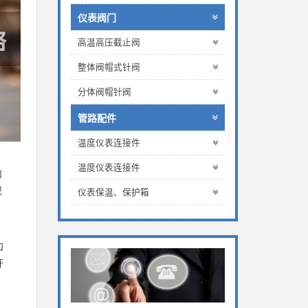
仪表阀门
高温高压截止阀
整体阀帽式针阀
分体阀帽针阀
管路配件
温度仪表连接件
温度仪表连接件
和
现
仪表保温、保护箱
和
开