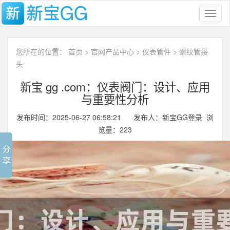
Toggl
naviga
您所在的位置：
首页
>
官网产品中心
>
仪表管件
>
螺纹管接
头
新宝 gg .com：仪表阀门：设计、应用
与重要性分析
发布时间：2025-06-27 06:58:21 发布人：新宝GG登录 浏
览量：
223